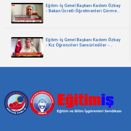
Eğitim-İş Genel Başkanı Kadem Özbay
- Bakan Ücretli Öğretmenleri Görmedi
- Now TV
Eğitim-İş Genel Başkanı Kadem Özbay
- Kız Öğrencileri Sansürlediler -
Sözcü TV