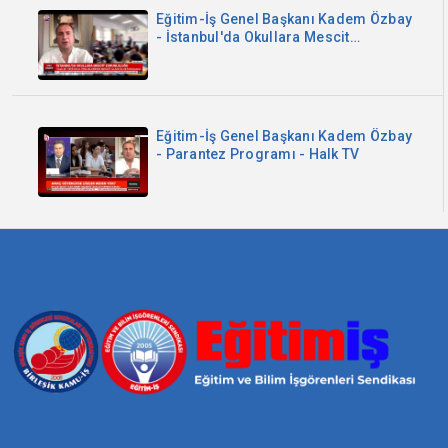
Eğitim-İş Genel Başkanı Kadem Özbay
- İstanbul'da Okullara Mescit
Zorunluluğu - Sözcü TV
Eğitim-İş Genel Başkanı Kadem Özbay
- Parantez Programı - Halk TV