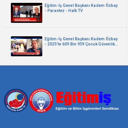
Eğitim-İş Genel Başkanı Kadem Özbay
- Parantez - Halk TV
Eğitim-İş Genel Başkanı Kadem Özbay
- 2025’te 609 Bin 959 Çocuk Güvenlik
Birimlerine Getirildi - Kanal B