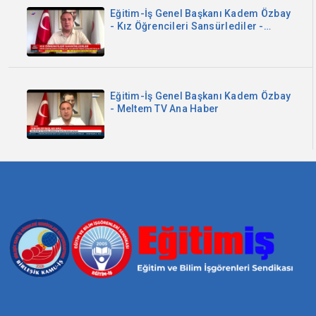
Eğitim-İş Genel Başkanı Kadem Özbay
- Kız Öğrencileri Sansürlediler -
Sözcü TV
Eğitim-İş Genel Başkanı Kadem Özbay
- Meltem TV Ana Haber