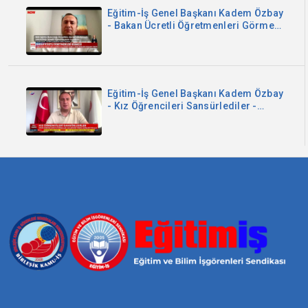
Eğitim-İş Genel Başkanı Kadem Özbay
- Bakan Ücretli Öğretmenleri Görmedi
- Now TV
Eğitim-İş Genel Başkanı Kadem Özbay
- Kız Öğrencileri Sansürlediler -
Sözcü TV