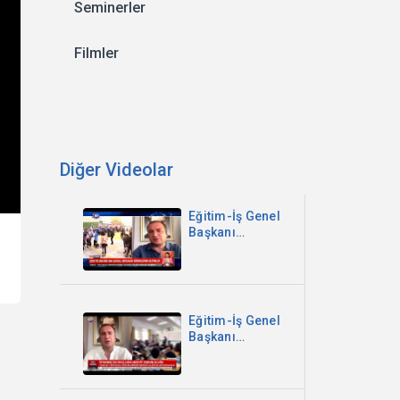
Seminerler
Filmler
Diğer Videolar
Eğitim-İş Genel
Başkanı
Kadem Özbay -
2025’te 609 Bin
959 Çocuk
Güvenlik
Birimlerine
Eğitim-İş Genel
Getirildi -
Başkanı
Kanal B
Kadem Özbay -
İstanbul'da
Okullara