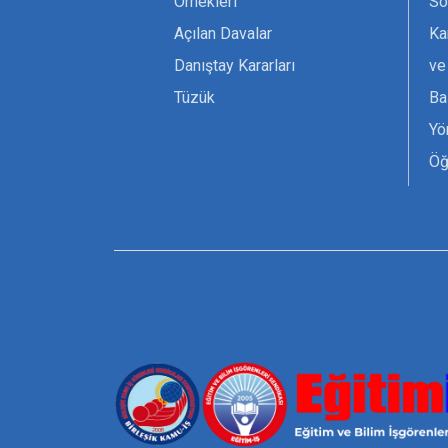
Örnekleri
Sö
Açılan Davalar
Ka
Danıştay Kararları
ve
Tüzük
Ba
Yö
Öğ
Ta
Or
Se
Tü