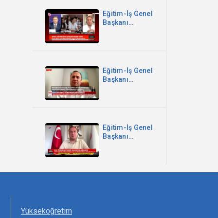
Mescit
Zorunluluğu -
Eğitim-İş Genel
Sözcü TV
Başkanı
Kadem Özbay -
Parantez
Programı -
Halk TV
Eğitim-İş Genel
Başkanı
Kadem Özbay -
Bakan Ücretli
Öğretmenleri
Görmedi - Now
TV
Eğitim-İş Genel
Başkanı
Kadem Özbay -
Kız Öğrencileri
Sansürlediler -
Sözcü TV
Yükseköğretim