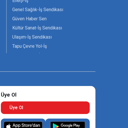
Enerji-İş
Genel Sağlık-İş Sendikası
Güven Haber Sen
Kültür Sanat-İş Sendikası
Ulaşım-İş Sendikası
Tapu Çevre Yol-İş
Tarım Orman-İş Sendikası
Tüm Yerel-Sen
Uzman Diyanet - Sen
Üye Ol
Üye Ol