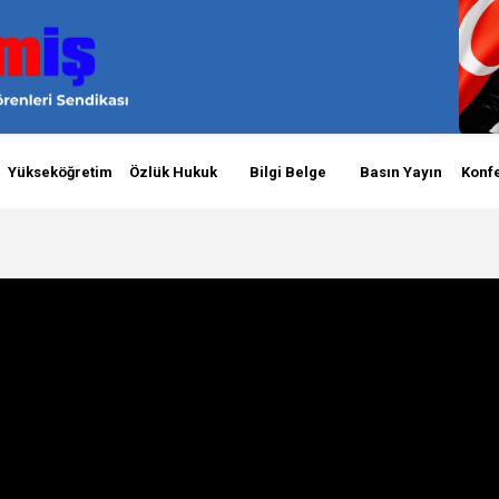
Yükseköğretim
Özlük Hukuk
Bilgi Belge
Basın Yayın
Konf