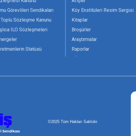
zleşmesi Kanunu
Afişler
mu Görevlileri Sendikaları
Köy Enstitüleri Resim Sergisi
 Toplu Sözleşme Kanunu
Kitaplar
şlıca ILO Sözleşmeleri
Broşürler
nergeler
Araştırmalar
retmenlerin Statüsü
Raporlar
vsiyesi 1966 ILO-UNESCO
TÖS Arşivi
tak Belgesi
Ekenek Dergimiz
çim Formları
Pankartlar
zük
Kokartlar
Kamucu Eğitim
©2025 Tüm Hakları Saklıdır.