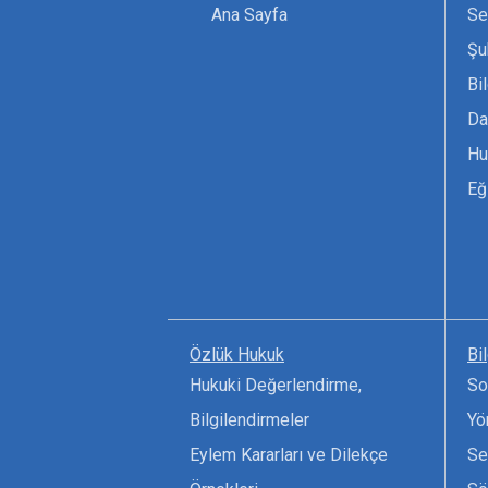
Ana Sayfa
Se
Şu
Bi
Da
Hu
Eğ
Özlük Hukuk
Bi
Hukuki Değerlendirme,
So
Bilgilendirmeler
Yö
Eylem Kararları ve Dilekçe
Se