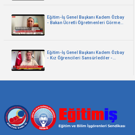
Eğitim-İş Genel Başkanı Kadem Özbay
- Bakan Ücretli Öğretmenleri Görmedi
- Now TV
Eğitim-İş Genel Başkanı Kadem Özbay
- Kız Öğrencileri Sansürlediler -
Sözcü TV