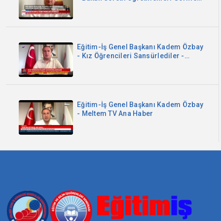
- Now TV
Eğitim-İş Genel Başkanı Kadem Özbay
- Kız Öğrencileri Sansürlediler -
Sözcü TV
Eğitim-İş Genel Başkanı Kadem Özbay
- Meltem TV Ana Haber