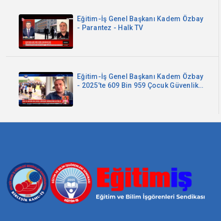
Eğitim-İş Genel Başkanı Kadem Özbay
- Parantez - Halk TV
Eğitim-İş Genel Başkanı Kadem Özbay
- 2025’te 609 Bin 959 Çocuk Güvenlik
Birimlerine Getirildi - Kanal B