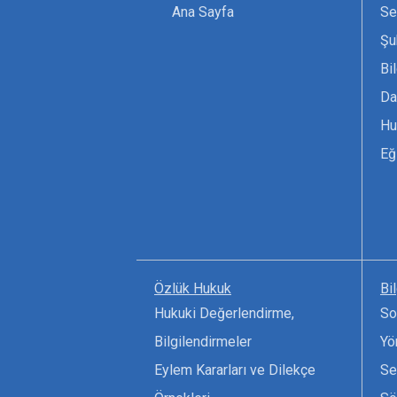
Ana Sayfa
Se
Şu
Bi
Da
Hu
Eğ
Özlük Hukuk
Bi
Hukuki Değerlendirme,
So
Bilgilendirmeler
Yö
Eylem Kararları ve Dilekçe
Se