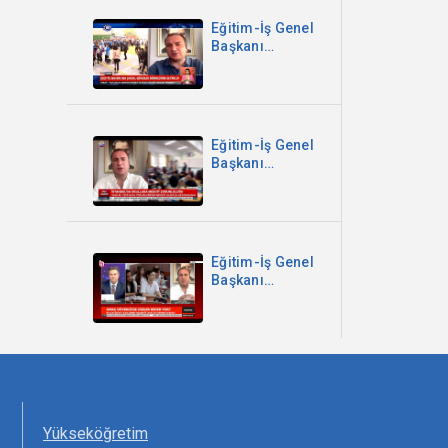
Eğitim-İş Genel
Başkanı
Kadem Özbay -
2025’te 609 Bin
959 Çocuk
Güvenlik
Birimlerine
Eğitim-İş Genel
Getirildi -
Başkanı
Kanal B
Kadem Özbay -
İstanbul'da
Okullara
Mescit
Zorunluluğu -
Eğitim-İş Genel
Sözcü TV
Başkanı
Kadem Özbay -
Parantez
Programı -
Halk TV
Yükseköğretim