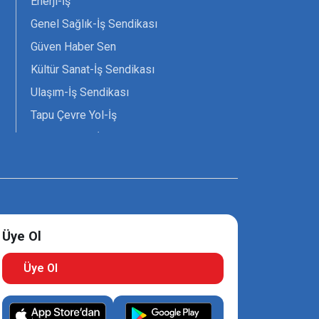
Enerji-İş
Genel Sağlık-İş Sendikası
Güven Haber Sen
Kültür Sanat-İş Sendikası
Ulaşım-İş Sendikası
Tapu Çevre Yol-İş
Tarım Orman-İş Sendikası
Tüm Yerel-Sen
Uzman Diyanet - Sen
Üye Ol
Üye Ol