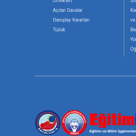
Örnekleri
Sö
Açılan Davalar
Ka
Danıştay Kararları
ve
Tüzük
Ba
Yö
Öğ
Ta
Or
Se
Tü