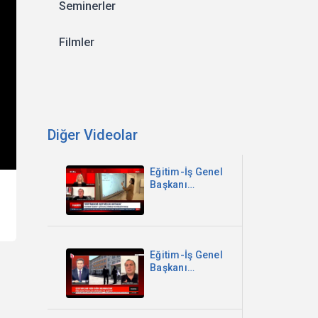
Seminerler
Filmler
Diğer Videolar
Eğitim-İş Genel
Başkanı
Kadem Özbay -
Sinem
Gündem ile
Canlı Yayın -
Koza TV
Eğitim-İş Genel
Başkanı
Kadem Özbay -
Parantez - Halk
TV