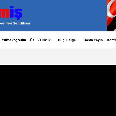
Yükseköğretim
Özlük Hukuk
Bilgi Belge
Basın Yayın
Konf