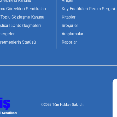
zleşmesi Kanunu
Afişler
mu Görevlileri Sendikaları
Köy Enstitüleri Resim Sergisi
 Toplu Sözleşme Kanunu
Kitaplar
şlıca ILO Sözleşmeleri
Broşürler
nergeler
Araştırmalar
retmenlerin Statüsü
Raporlar
vsiyesi 1966 ILO-UNESCO
TÖS Arşivi
tak Belgesi
Ekenek Dergimiz
çim Formları
Pankartlar
zük
Kokartlar
Kamucu Eğitim
©2025 Tüm Hakları Saklıdır.