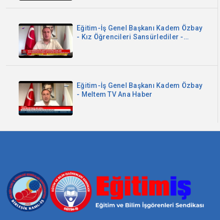
Eğitim-İş Genel Başkanı Kadem Özbay
- Kız Öğrencileri Sansürlediler -
Sözcü TV
Eğitim-İş Genel Başkanı Kadem Özbay
- Meltem TV Ana Haber