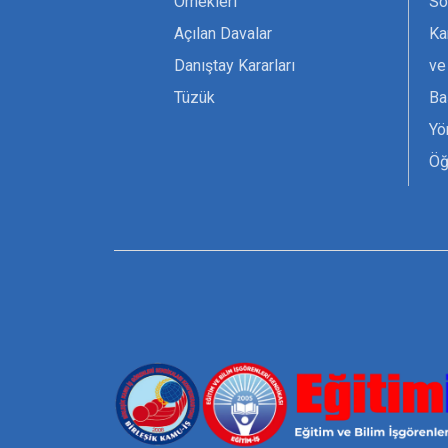
Örnekleri
Sö
Açılan Davalar
Ka
Danıştay Kararları
ve
Tüzük
Ba
Yö
Öğ
Ta
Or
Se
Tü