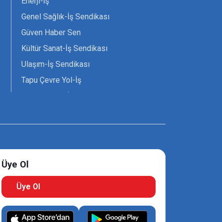
Enerji-İş
Genel Sağlık-İş Sendikası
Güven Haber Sen
Kültür Sanat-İş Sendikası
Ulaşım-İş Sendikası
Tapu Çevre Yol-İş
Tarım Orman-İş Sendikası
Tüm Yerel-Sen
Uzman Diyanet - Sen
Üye Ol
Üye Ol