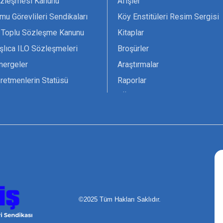
zleşmesi Kanunu
Afişler
mu Görevlileri Sendikaları
Köy Enstitüleri Resim Sergisi
 Toplu Sözleşme Kanunu
Kitaplar
şlıca ILO Sözleşmeleri
Broşürler
nergeler
Araştırmalar
retmenlerin Statüsü
Raporlar
vsiyesi 1966 ILO-UNESCO
TÖS Arşivi
tak Belgesi
Ekenek Dergimiz
çim Formları
Pankartlar
zük
Kokartlar
Kamucu Eğitim
©2025 Tüm Hakları Saklıdır.