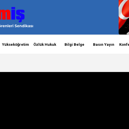
Yükseköğretim
Özlük Hukuk
Bilgi Belge
Basın Yayın
Konf