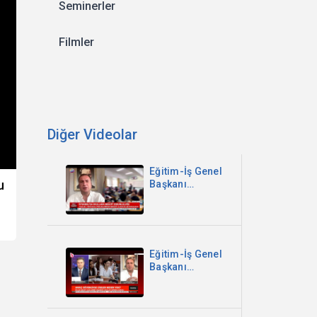
Seminerler
Filmler
Diğer Videolar
Eğitim-İş Genel
u
Başkanı
Kadem Özbay -
İstanbul'da
Okullara
Mescit
Zorunluluğu -
Eğitim-İş Genel
Sözcü TV
Başkanı
Kadem Özbay -
Parantez
Programı -