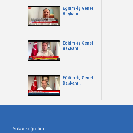
Halk TV
Eğitim-İş Genel
Başkanı
Kadem Özbay -
Bakan Ücretli
Öğretmenleri
Görmedi - Now
TV
Eğitim-İş Genel
Başkanı
Kadem Özbay -
Kız Öğrencileri
Sansürlediler -
Sözcü TV
Eğitim-İş Genel
Başkanı
Kadem Özbay -
Meltem TV Ana
Haber
Yükseköğretim