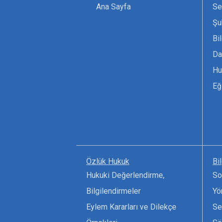
Ana Sayfa
Se
Şu
Bi
Da
Hu
Eğ
Özlük Hukuk
Bi
Hukuki Değerlendirme,
So
Bilgilendirmeler
Yö
Eylem Kararları ve Dilekçe
Se