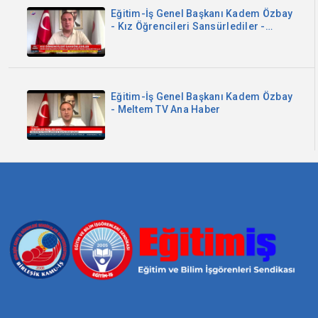
Eğitim-İş Genel Başkanı Kadem Özbay
- Kız Öğrencileri Sansürlediler -
Sözcü TV
Eğitim-İş Genel Başkanı Kadem Özbay
- Meltem TV Ana Haber