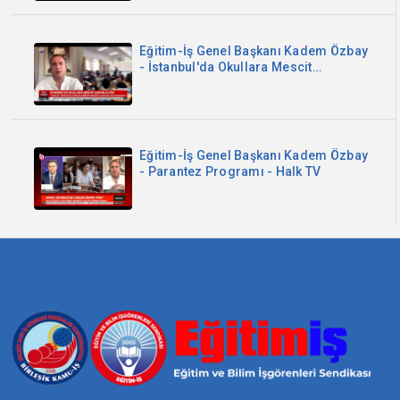
Eğitim-İş Genel Başkanı Kadem Özbay
- İstanbul'da Okullara Mescit
Zorunluluğu - Sözcü TV
Eğitim-İş Genel Başkanı Kadem Özbay
- Parantez Programı - Halk TV