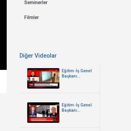
Seminerler
Filmler
Diğer Videolar
Eğitim-İş Genel
Başkanı
Kadem Özbay -
Sinem
Gündem ile
Canlı Yayın -
Koza TV
Eğitim-İş Genel
Başkanı
Kadem Özbay -
Parantez - Halk
TV