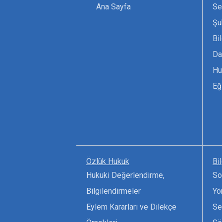
Ana Sayfa
Se
Şu
Bi
Da
Hu
Eğ
Özlük Hukuk
Bi
Hukuki Değerlendirme,
So
Bilgilendirmeler
Yö
Eylem Kararları ve Dilekçe
Se