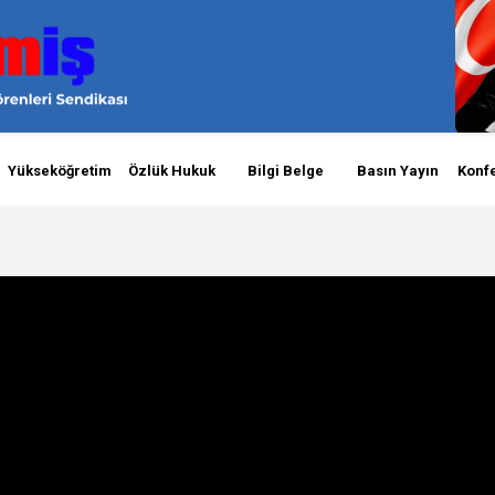
Yükseköğretim
Özlük Hukuk
Bilgi Belge
Basın Yayın
Konf