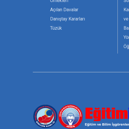
Örnekleri
Sö
Açılan Davalar
Ka
Danıştay Kararları
ve
Tüzük
Ba
Yö
Öğ
Ta
Or
Se
Tü