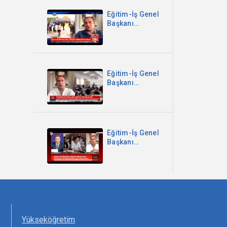
Eğitim-İş Genel
Başkanı
Kadem Özbay -
2025’te 609 Bin
959 Çocuk
Güvenlik
Birimlerine
Eğitim-İş Genel
Getirildi -
Başkanı
Kanal B
Kadem Özbay -
İstanbul'da
Okullara
Mescit
Zorunluluğu -
Eğitim-İş Genel
Sözcü TV
Başkanı
Kadem Özbay -
Parantez
Programı -
Halk TV
Yükseköğretim