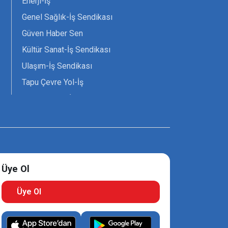
Enerji-İş
Genel Sağlık-İş Sendikası
Güven Haber Sen
Kültür Sanat-İş Sendikası
Ulaşım-İş Sendikası
Tapu Çevre Yol-İş
Tarım Orman-İş Sendikası
Tüm Yerel-Sen
Uzman Diyanet - Sen
Üye Ol
Üye Ol