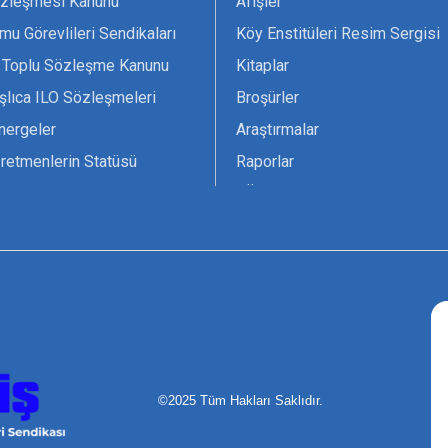
zleşmesi Kanunu
Afişler
mu Görevlileri Sendikaları
Köy Enstitüleri Resim Sergisi
 Toplu Sözleşme Kanunu
Kitaplar
şlıca ILO Sözleşmeleri
Broşürler
nergeler
Araştırmalar
retmenlerin Statüsü
Raporlar
vsiyesi 1966 ILO-UNESCO
TÖS Arşivi
tak Belgesi
Ekenek Dergimiz
çim Formları
Pankartlar
zük
Kokartlar
Kamucu Eğitim
©2025 Tüm Hakları Saklıdır.