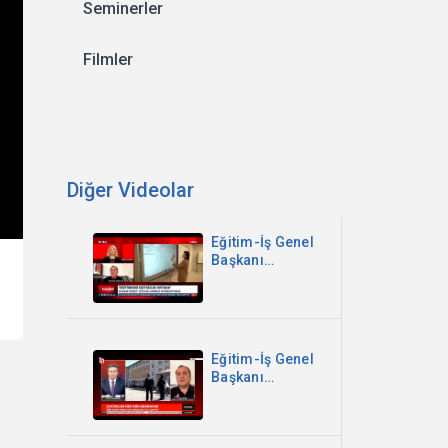
Seminerler
Filmler
Diğer Videolar
Eğitim-İş Genel
Başkanı
Kadem Özbay -
Sinem
Gündem ile
Canlı Yayın -
Koza TV
Eğitim-İş Genel
Başkanı
Kadem Özbay -
Parantez - Halk
TV