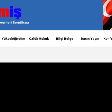
Yükseköğretim
Özlük Hukuk
Bilgi Belge
Basın Yayın
Konf