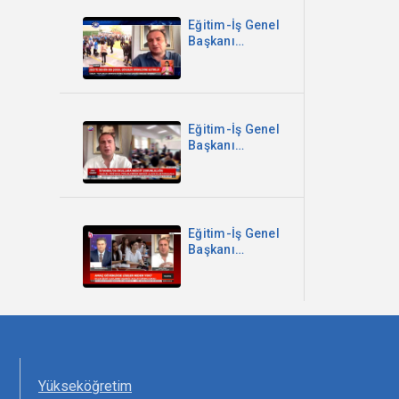
Eğitim-İş Genel
Başkanı
Kadem Özbay -
2025’te 609 Bin
959 Çocuk
Güvenlik
Birimlerine
Eğitim-İş Genel
Getirildi -
Başkanı
Kanal B
Kadem Özbay -
İstanbul'da
Okullara
Mescit
Zorunluluğu -
Eğitim-İş Genel
Sözcü TV
Başkanı
Kadem Özbay -
Parantez
Programı -
Halk TV
Yükseköğretim