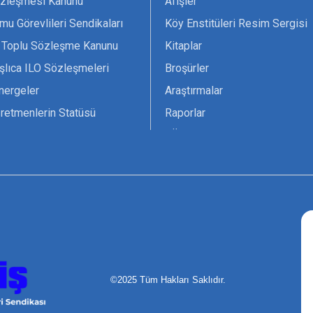
zleşmesi Kanunu
Afişler
mu Görevlileri Sendikaları
Köy Enstitüleri Resim Sergisi
 Toplu Sözleşme Kanunu
Kitaplar
şlıca ILO Sözleşmeleri
Broşürler
nergeler
Araştırmalar
retmenlerin Statüsü
Raporlar
vsiyesi 1966 ILO-UNESCO
TÖS Arşivi
tak Belgesi
Ekenek Dergimiz
çim Formları
Pankartlar
zük
Kokartlar
Kamucu Eğitim
©2025 Tüm Hakları Saklıdır.