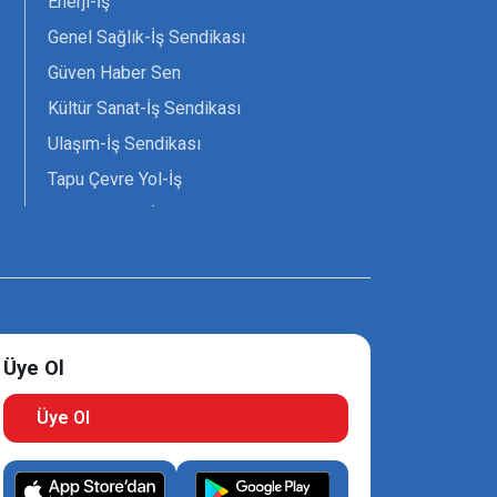
Enerji-İş
Genel Sağlık-İş Sendikası
Güven Haber Sen
Kültür Sanat-İş Sendikası
Ulaşım-İş Sendikası
Tapu Çevre Yol-İş
Tarım Orman-İş Sendikası
Tüm Yerel-Sen
Uzman Diyanet - Sen
Üye Ol
Üye Ol