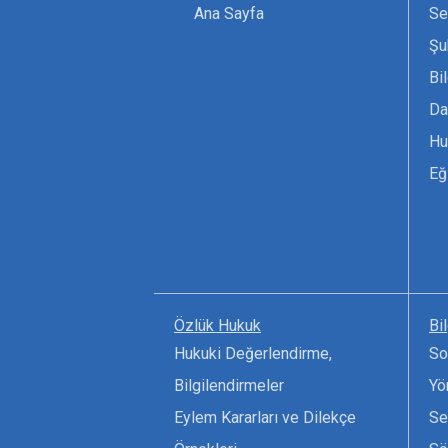
Ana Sayfa
Se
Şu
Bi
Da
Hu
Eğ
Özlük Hukuk
Bi
Hukuki Değerlendirme,
So
Bilgilendirmeler
Yö
Eylem Kararları ve Dilekçe
Se