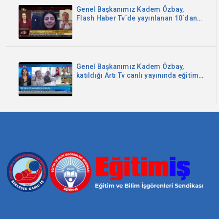
Genel Başkanımız Kadem Özbay,
Flash Haber Tv`de yayınlanan 10`dan
Sonra programında gazeteci Betül
Begümhan Aydoğan`ın canlı yayın
konuğu oldu.
Genel Başkanımız Kadem Özbay,
katıldığı Artı Tv canlı yayınında eğitime
ve eğitimin sorunlarına ilişkin
değerlendirmelerde
bulundu.22/08/2023