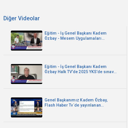
Diğer Videolar
Eğitim - İş Genel Başkanı Kadem
Özbay - Mesem Uygulamaları
Hakkında - Now TV Açıklama -
01/07/2025
Eğitim - İş Genel Başkanı Kadem
Özbay Halk TV’de 2025 YKS’de sınav
güvenliği konusunda yaşanan
sorunlara ilişkin açıklamalarda
bulundu
Genel Başkanımız Kadem Özbay,
Flash Haber Tv`de yayınlanan
Başkentte Gündem programında
gazeteci Fatih Ertürk`ün canlı yayın
konuğu oldu.25/11/2024