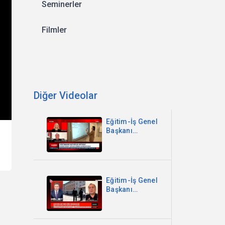
Seminerler
Filmler
Diğer Videolar
Eğitim-İş Genel
Başkanı
Kadem Özbay -
Sinem
Gündem ile
Canlı Yayın -
Koza TV
Eğitim-İş Genel
Başkanı
Kadem Özbay -
Parantez - Halk
TV