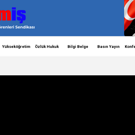
Yükseköğretim
Özlük Hukuk
Bilgi Belge
Basın Yayın
Konf