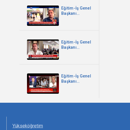
Eğitim-İş Genel
Başkanı
Kadem Özbay -
2025’te 609 Bin
959 Çocuk
Güvenlik
Birimlerine
Eğitim-İş Genel
Getirildi -
Başkanı
Kanal B
Kadem Özbay -
İstanbul'da
Okullara
Mescit
Zorunluluğu -
Eğitim-İş Genel
Sözcü TV
Başkanı
Kadem Özbay -
Parantez
Programı -
Halk TV
Yükseköğretim