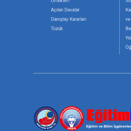
Örnekleri
Sö
Açılan Davalar
Ka
Danıştay Kararları
ve
Tüzük
Ba
Yö
Öğ
Ta
Or
Se
Tü