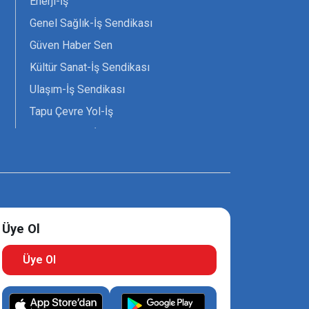
Enerji-İş
Genel Sağlık-İş Sendikası
Güven Haber Sen
Kültür Sanat-İş Sendikası
Ulaşım-İş Sendikası
Tapu Çevre Yol-İş
Tarım Orman-İş Sendikası
Tüm Yerel-Sen
Uzman Diyanet - Sen
Üye Ol
Üye Ol