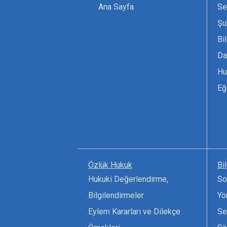
Ana Sayfa
Se
Şu
Bi
Da
Hu
Eğ
Özlük Hukuk
Bi
Hukuki Değerlendirme,
So
Bilgilendirmeler
Yö
Eylem Kararları ve Dilekçe
Se