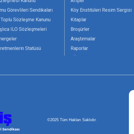
zleşmesi Kanunu
Afişler
mu Görevlileri Sendikaları
Köy Enstitüleri Resim Sergisi
 Toplu Sözleşme Kanunu
Kitaplar
şlıca ILO Sözleşmeleri
Broşürler
nergeler
Araştırmalar
retmenlerin Statüsü
Raporlar
vsiyesi 1966 ILO-UNESCO
TÖS Arşivi
tak Belgesi
Ekenek Dergimiz
çim Formları
Pankartlar
zük
Kokartlar
Kamucu Eğitim
©2025 Tüm Hakları Saklıdır.