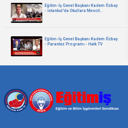
Eğitim-İş Genel Başkanı Kadem Özbay
- İstanbul'da Okullara Mescit
Zorunluluğu - Sözcü TV
Eğitim-İş Genel Başkanı Kadem Özbay
- Parantez Programı - Halk TV