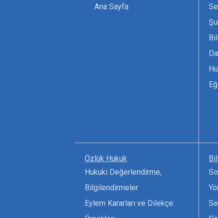
Ana Sayfa
Se
Şu
Bi
Da
Hu
Eğ
Özlük Hukuk
Bi
Hukuki Değerlendirme,
So
Bilgilendirmeler
Yö
Eylem Kararları ve Dilekçe
Se