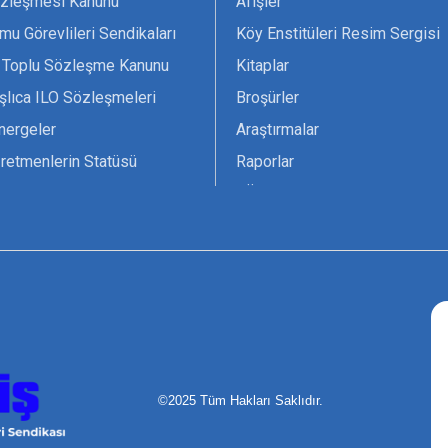
zleşmesi Kanunu
Afişler
mu Görevlileri Sendikaları
Köy Enstitüleri Resim Sergisi
 Toplu Sözleşme Kanunu
Kitaplar
şlıca ILO Sözleşmeleri
Broşürler
nergeler
Araştırmalar
retmenlerin Statüsü
Raporlar
vsiyesi 1966 ILO-UNESCO
TÖS Arşivi
tak Belgesi
Ekenek Dergimiz
çim Formları
Pankartlar
zük
Kokartlar
Kamucu Eğitim
©2025 Tüm Hakları Saklıdır.