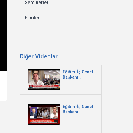
Seminerler
Filmler
Diğer Videolar
Eğitim-İş Genel
Başkanı
Kadem Özbay -
İstanbul'da
Okullara
Mescit
Zorunluluğu -
Eğitim-İş Genel
Sözcü TV
Başkanı
Kadem Özbay -
Parantez
Programı -