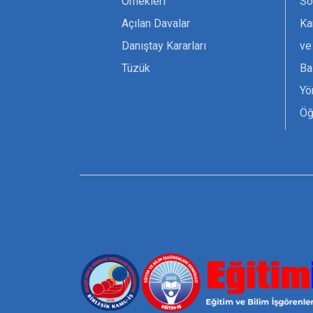
Örnekleri
Sö
Açılan Davalar
Ka
Danıştay Kararları
ve
Tüzük
Ba
Yö
Öğ
Ta
Or
Se
Tü