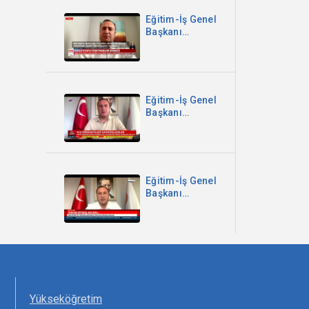
Halk TV
Eğitim-İş Genel
Başkanı
Kadem Özbay -
Bakan Ücretli
Öğretmenleri
Görmedi - Now
TV
Eğitim-İş Genel
Başkanı
Kadem Özbay -
Kız Öğrencileri
Sansürlediler -
Sözcü TV
Eğitim-İş Genel
Başkanı
Kadem Özbay -
Meltem TV Ana
Haber
Yükseköğretim