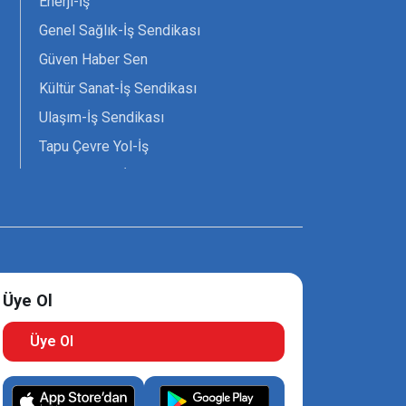
Enerji-İş
Genel Sağlık-İş Sendikası
Güven Haber Sen
Kültür Sanat-İş Sendikası
Ulaşım-İş Sendikası
Tapu Çevre Yol-İş
Tarım Orman-İş Sendikası
Tüm Yerel-Sen
Uzman Diyanet - Sen
Üye Ol
Üye Ol