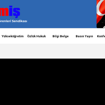
Yükseköğretim
Özlük Hukuk
Bilgi Belge
Basın Yayın
Konf