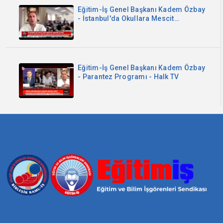
Eğitim-İş Genel Başkanı Kadem Özbay
- İstanbul'da Okullara Mescit
Zorunluluğu - Sözcü TV
Eğitim-İş Genel Başkanı Kadem Özbay
- Parantez Programı - Halk TV