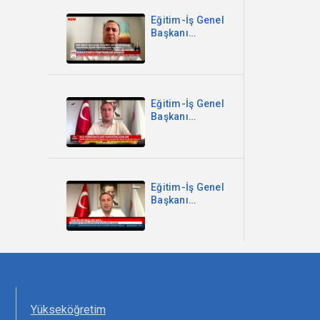
Halk TV
Eğitim-İş Genel
Başkanı
Kadem Özbay -
Bakan Ücretli
Öğretmenleri
Görmedi - Now
TV
Eğitim-İş Genel
Başkanı
Kadem Özbay -
Kız Öğrencileri
Sansürlediler -
Sözcü TV
Eğitim-İş Genel
Başkanı
Kadem Özbay -
Meltem TV Ana
Haber
Yükseköğretim