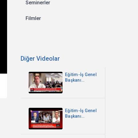
Seminerler
Filmler
Diğer Videolar
Eğitim-İş Genel
Başkanı
Kadem Özbay -
İstanbul'da
Okullara
Mescit
Zorunluluğu -
Eğitim-İş Genel
Sözcü TV
Başkanı
Kadem Özbay -
Parantez
Programı -