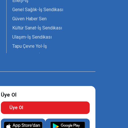
Enerji-İş
Genel Sağlık-İş Sendikası
Güven Haber Sen
Kültür Sanat-İş Sendikası
Ulaşım-İş Sendikası
Tapu Çevre Yol-İş
Tarım Orman-İş Sendikası
Tüm Yerel-Sen
Uzman Diyanet - Sen
Üye Ol
Üye Ol