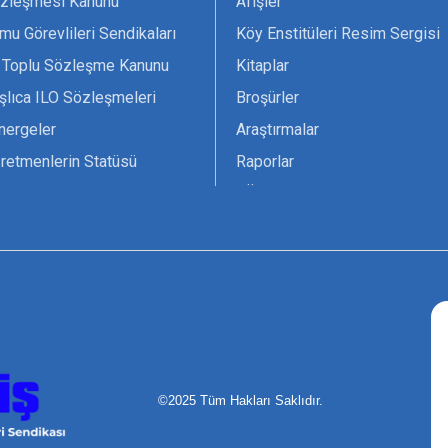
zleşmesi Kanunu
Afişler
mu Görevlileri Sendikaları
Köy Enstitüleri Resim Sergisi
 Toplu Sözleşme Kanunu
Kitaplar
şlıca ILO Sözleşmeleri
Broşürler
nergeler
Araştırmalar
retmenlerin Statüsü
Raporlar
vsiyesi 1966 ILO-UNESCO
TÖS Arşivi
tak Belgesi
Ekenek Dergimiz
çim Formları
Pankartlar
zük
Kokartlar
Kamucu Eğitim
©2025 Tüm Hakları Saklıdır.