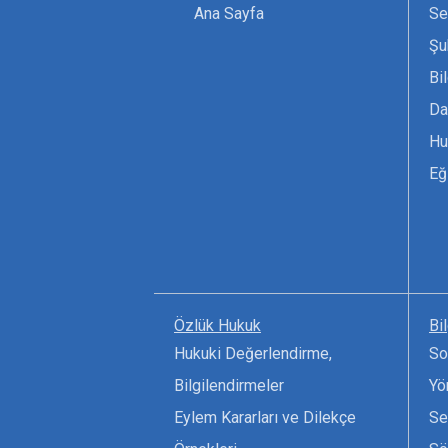
Ana Sayfa
Se
Şu
Bi
Da
Hu
Eğ
Özlük Hukuk
Bi
Hukuki Değerlendirme,
So
Bilgilendirmeler
Yö
Eylem Kararları ve Dilekçe
Se