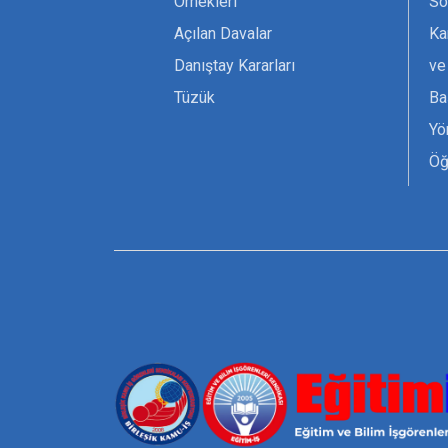
Örnekleri
Sö
Açılan Davalar
Ka
Danıştay Kararları
ve
Tüzük
Ba
Yö
Öğ
Ta
Or
Se
Tü