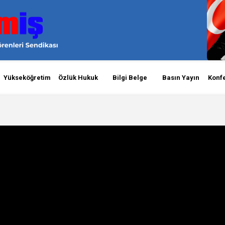
Yükseköğretim
Özlük Hukuk
Bilgi Belge
Basın Yayın
Konf