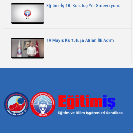
Eğitim-İş 18. Kuruluş Yılı Sinevizyonu
19 Mayıs Kurtuluşa Atılan İlk Adım