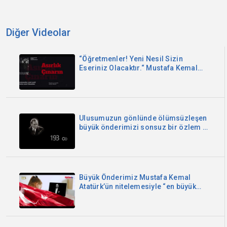
Diğer Videolar
“Öğretmenler! Yeni Nesil Sizin
Eseriniz Olacaktır.“ Mustafa Kemal
Atatürk 24 Kasım Öğretmenler Günü
Kutlu Olsun
Ulusumuzun gönlünde ölümsüzleşen
büyük önderimizi sonsuz bir özlem ve
saygıyla anıyoruz.
Büyük Önderimiz Mustafa Kemal
Atatürk’ün nitelemesiyle “en büyük
bayramımızdır !”. Aydınlanmanın ve
çağdaşlaşmanın simgesi
Cumhuriyetimiz 100 yaşında! Kutlu
olsun!