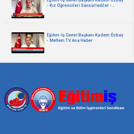
Eğitim-İş Genel Başkanı Kadem Özbay
- Kız Öğrencileri Sansürlediler -
Sözcü TV
Eğitim-İş Genel Başkanı Kadem Özbay
- Meltem TV Ana Haber