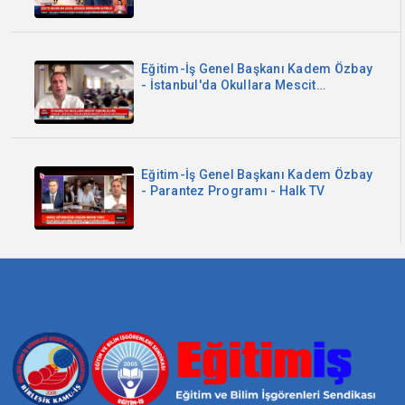
Eğitim-İş Genel Başkanı Kadem Özbay
- İstanbul'da Okullara Mescit
Zorunluluğu - Sözcü TV
Eğitim-İş Genel Başkanı Kadem Özbay
- Parantez Programı - Halk TV