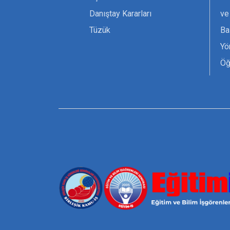
Danıştay Kararları
ve
Tüzük
Ba
Yö
Öğ
Ta
Or
Se
Tü