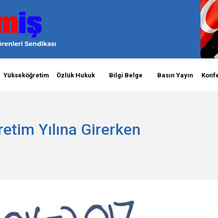
Yükseköğretim
Özlük Hukuk
Bilgi Belge
Basın Yayın
Konf
etim Yılına Girerken