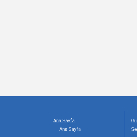
Ana Sayfa
Gü
Ana Sayfa
Se