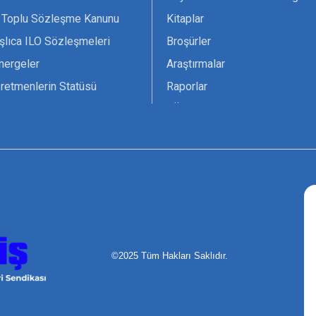
 Toplu Sözleşme Kanunu
Kitaplar
şlıca ILO Sözleşmeleri
Broşürler
nergeler
Araştırmalar
retmenlerin Statüsü
Raporlar
vsiyesi 1966 ILO-UNESCO
TÖS Arşivi
tak Belgesi
Ekenek Dergimiz
çim Formları
Pankartlar
zük
Kokartlar
Kamucu Eğitim
©2025 Tüm Hakları Saklıdır.