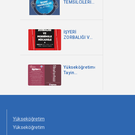
TEMSİLCİLERİ
EL KİTABI
İŞYERİ
ZORBALIĞI VE
MOBBİNGLE
MÜCADELE
Yükseköğretimde
Tayin
Sorununa
Bakışımız ve
Çözüm
Önerilerimiz
Yükseköğretim
Yükseköğretim