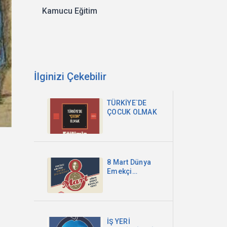
Kamucu Eğitim
İlginizi Çekebilir
TÜRKİYE`DE
ÇOCUK OLMAK
8 Mart Dünya
Emekçi
Kadınlar
Günü-2025
İŞ YERİ