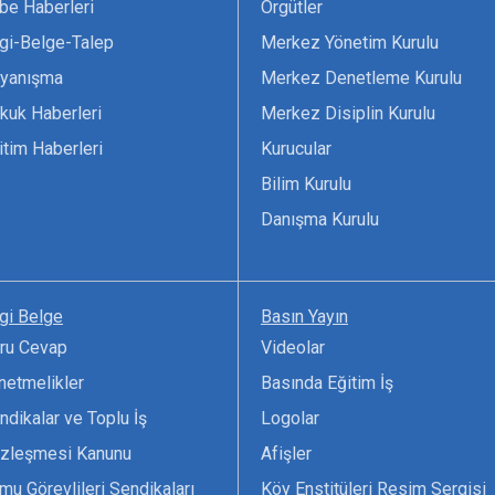
be Haberleri
Örgütler
lgi-Belge-Talep
Merkez Yönetim Kurulu
yanışma
Merkez Denetleme Kurulu
kuk Haberleri
Merkez Disiplin Kurulu
itim Haberleri
Kurucular
Bilim Kurulu
Danışma Kurulu
lgi Belge
Basın Yayın
ru Cevap
Videolar
netmelikler
Basında Eğitim İş
ndikalar ve Toplu İş
Logolar
zleşmesi Kanunu
Afişler
mu Görevlileri Sendikaları
Köy Enstitüleri Resim Sergisi