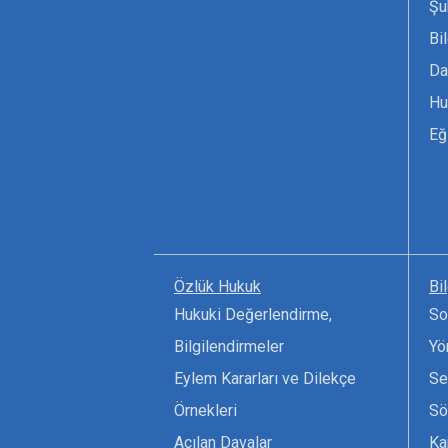
Şu
Bi
Da
Hu
Eğ
Özlük Hukuk
Bi
Hukuki Değerlendirme,
So
Bilgilendirmeler
Yö
Eylem Kararları ve Dilekçe
Se
Örnekleri
Sö
Açılan Davalar
Ka