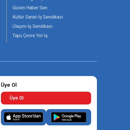
Güven Haber Sen
Kültür Sanat-İş Sendikası
Ulaşım-İş Sendikası
Tapu Çevre Yol-İş
Tarım Orman-İş Sendikası
Tüm Yerel-Sen
Uzman Diyanet - Sen
Üye Ol
Üye Ol