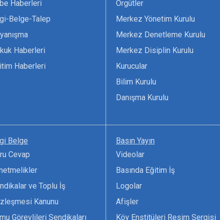
be Haberleri
Örgütler
lgi-Belge-Talep
Merkez Yönetim Kurulu
yanışma
Merkez Denetleme Kurulu
kuk Haberleri
Merkez Disiplin Kurulu
itim Haberleri
Kurucular
Bilim Kurulu
Danışma Kurulu
lgi Belge
Basın Yayın
ru Cevap
Videolar
netmelikler
Basında Eğitim İş
ndikalar ve Toplu İş
Logolar
zleşmesi Kanunu
Afişler
mu Görevlileri Sendikaları
Köy Enstitüleri Resim Sergisi