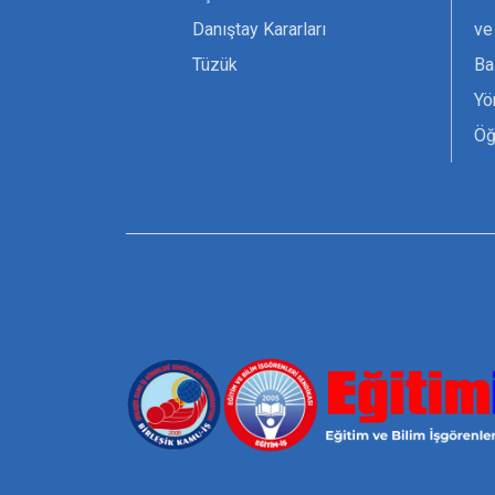
Danıştay Kararları
ve
Tüzük
Ba
Yö
Öğ
Ta
Or
Se
Tü