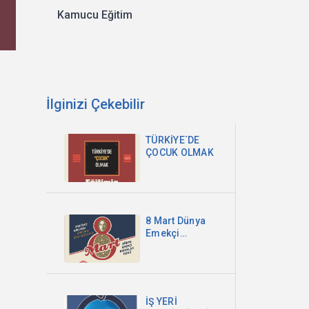
Kamucu Eğitim
İlginizi Çekebilir
TÜRKİYE`DE
ÇOCUK OLMAK
8 Mart Dünya
Emekçi
Kadınlar
Günü-2025
İŞ YERİ