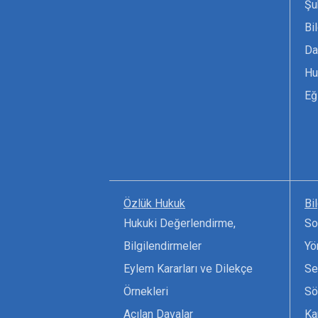
Şu
Bi
Da
Hu
Eğ
Özlük Hukuk
Bi
Hukuki Değerlendirme,
So
Bilgilendirmeler
Yö
Eylem Kararları ve Dilekçe
Se
Örnekleri
Sö
Açılan Davalar
Ka