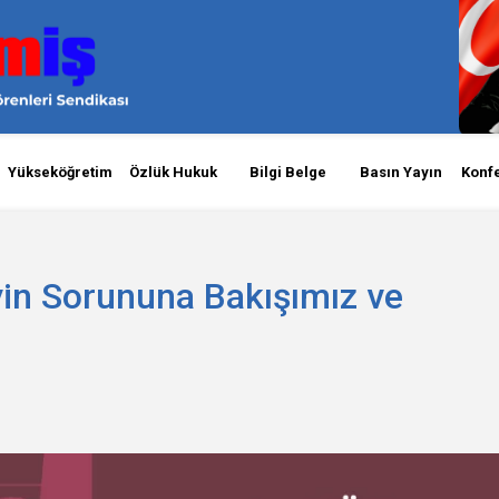
Yükseköğretim
Özlük Hukuk
Bilgi Belge
Basın Yayın
Konf
in Sorununa Bakışımız ve