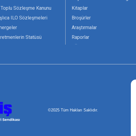
 Toplu Sözleşme Kanunu
Kitaplar
şlıca ILO Sözleşmeleri
Broşürler
nergeler
Araştırmalar
retmenlerin Statüsü
Raporlar
vsiyesi 1966 ILO-UNESCO
TÖS Arşivi
tak Belgesi
Ekenek Dergimiz
çim Formları
Pankartlar
zük
Kokartlar
Kamucu Eğitim
©2025 Tüm Hakları Saklıdır.