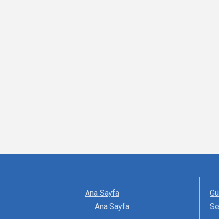
Ana Sayfa
Gü
Ana Sayfa
Se