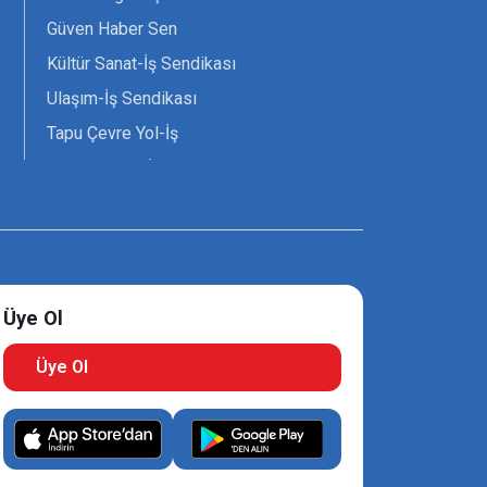
Güven Haber Sen
Kültür Sanat-İş Sendikası
Ulaşım-İş Sendikası
Tapu Çevre Yol-İş
Tarım Orman-İş Sendikası
Tüm Yerel-Sen
Uzman Diyanet - Sen
Üye Ol
Üye Ol