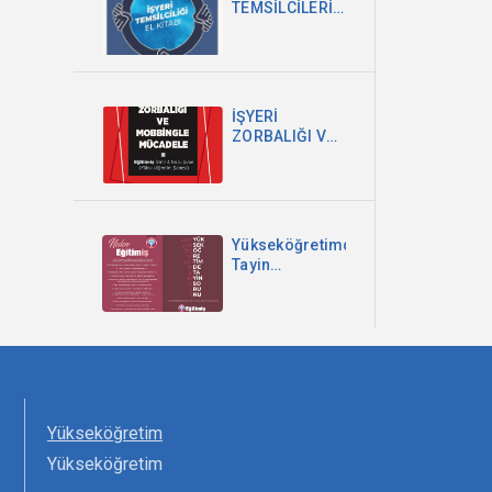
TEMSİLCİLERİ
EL KİTABI
İŞYERİ
ZORBALIĞI VE
MOBBİNGLE
MÜCADELE
Yükseköğretimde
Tayin
Sorununa
Bakışımız ve
Çözüm
Önerilerimiz
Yükseköğretim
Yükseköğretim