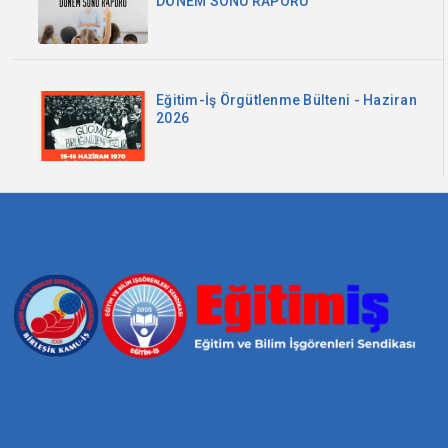
DÖNEM SONU RAPORU
Eğitim-İş Örgütlenme Bülteni - Haziran
2026